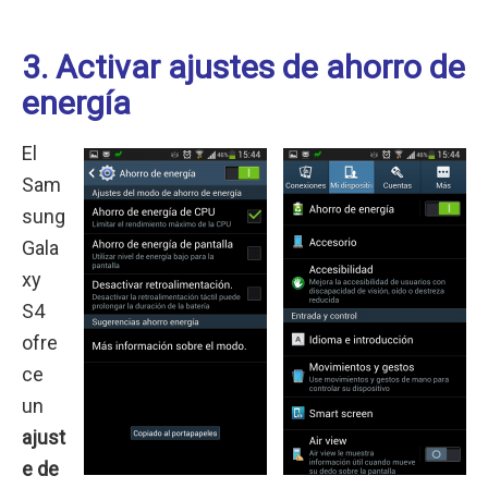
3. Activar ajustes de ahorro de
energía
El
Sam
sung
Gala
xy
S4
ofre
ce
un
ajust
e de