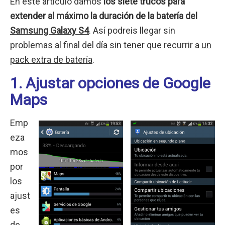
En este artículo damos
los siete trucos para
extender al máximo la duración de la batería del
Samsung Galaxy S4
. Así podreis llegar sin
problemas al final del día sin tener que recurrir a
un
pack extra de batería
.
1. Ajustar opciones de Google
Maps
Emp
eza
mos
por
los
ajust
es
de