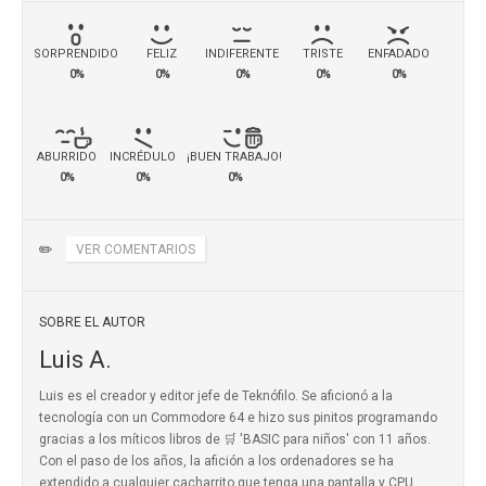
SORPRENDIDO
FELIZ
INDIFERENTE
TRISTE
ENFADADO
0%
0%
0%
0%
0%
ABURRIDO
INCRÉDULO
¡BUEN TRABAJO!
0%
0%
0%
✏️
VER COMENTARIOS
SOBRE EL AUTOR
Luis A.
Luis es el creador y editor jefe de Teknófilo. Se aficionó a la
tecnología con un Commodore 64 e hizo sus pinitos programando
gracias a los míticos
libros de 🛒 'BASIC para niños'
con 11 años.
Con el paso de los años, la afición a los ordenadores se ha
extendido a cualquier cacharrito que tenga una pantalla y CPU.