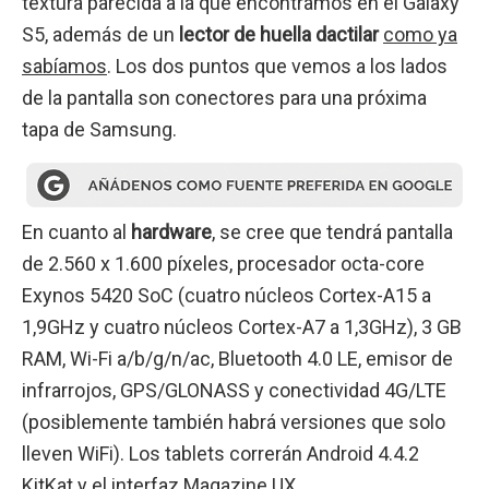
textura parecida a la que encontramos en el Galaxy
S5, además de un
lector de huella dactilar
como ya
sabíamos
. Los dos puntos que vemos a los lados
de la pantalla son conectores para una próxima
tapa de Samsung.
En cuanto al
hardware
, se cree que tendrá pantalla
de 2.560 x 1.600 píxeles, procesador octa-core
Exynos 5420 SoC (cuatro núcleos Cortex-A15 a
1,9GHz y cuatro núcleos Cortex-A7 a 1,3GHz), 3 GB
RAM, Wi-Fi a/b/g/n/ac, Bluetooth 4.0 LE, emisor de
infrarrojos, GPS/GLONASS y conectividad 4G/LTE
(posiblemente también habrá versiones que solo
lleven WiFi). Los tablets correrán Android 4.4.2
KitKat y el interfaz Magazine UX.