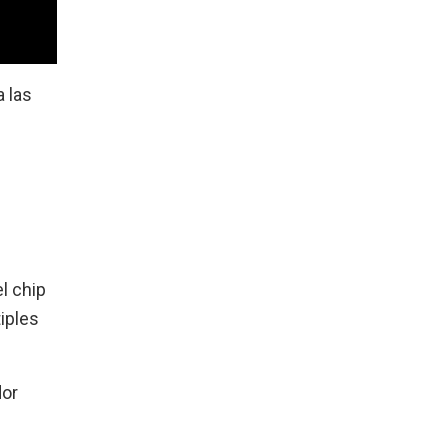
 las
l chip
iples
dor