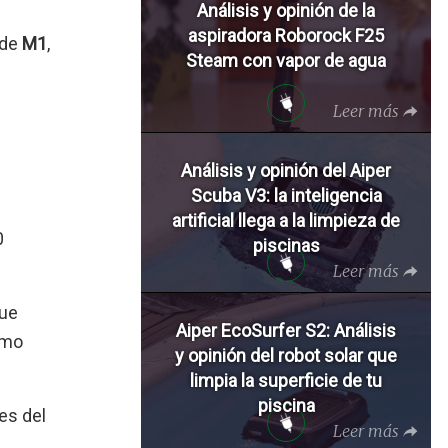
Análisis y opinión de la
aspiradora Roborock F25
 de
M1
,
Steam con vapor de agua
Leer más
Análisis y opinión del Aiper
Scuba V3: la inteligencia
artificial llega a la limpieza de
0
piscinas
Leer más
que
Aiper EcoSurfer S2: Análisis
smo
y opinión del robot solar que
limpia la superficie de tu
piscina
es del
Leer más