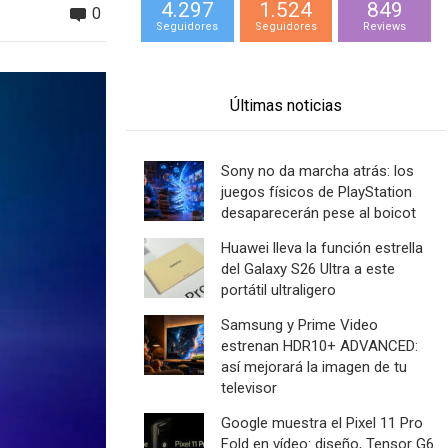
4.297
1.524
849
0
Seguidores
Seguidores
Reviews
Últimas noticias
Sony no da marcha atrás: los
juegos físicos de PlayStation
desaparecerán pese al boicot
Huawei lleva la función estrella
del Galaxy S26 Ultra a este
portátil ultraligero
Samsung y Prime Video
estrenan HDR10+ ADVANCED:
así mejorará la imagen de tu
televisor
Google muestra el Pixel 11 Pro
Fold en vídeo: diseño, Tensor G6