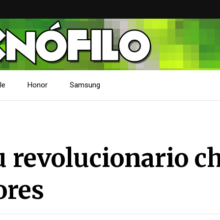
le
Honor
Samsung
u revolucionario c
ores