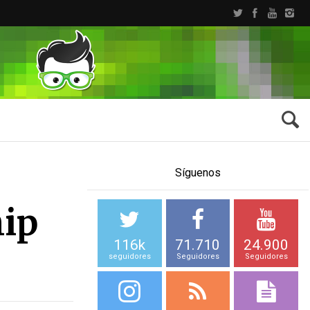
Síguenos
hip
116k
71.710
24.900
seguidores
Seguidores
Seguidores