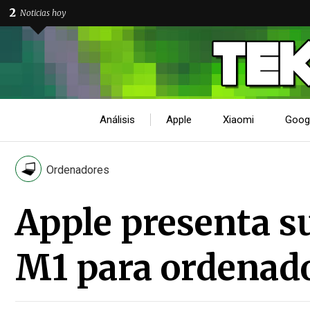
2
Noticias hoy
Análisis
Apple
Xiaomi
Goog
Ordenadores
Apple presenta s
M1 para ordenad