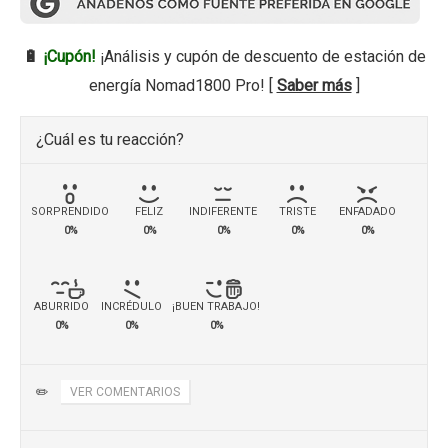
🔋
¡Cupón!
¡Análisis y cupón de descuento de estación de
energía Nomad1800 Pro! [
Saber más
]
¿Cuál es tu reacción?
SORPRENDIDO
FELIZ
INDIFERENTE
TRISTE
ENFADADO
0%
0%
0%
0%
0%
ABURRIDO
INCRÉDULO
¡BUEN TRABAJO!
0%
0%
0%
✏️
VER COMENTARIOS